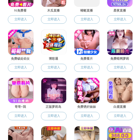
规章制度
学生工作
91大神 关于加强研究
通知公告
91大神 分党校管理办法
组织机构
91大神 公众假期学生
学工动态
91大神 研究生请假规定
毕业瞬间
91大神 离校自主实习
规章制度
91大神 学生自行在外