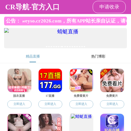
91大神
91大神
91大神 概况
人才队伍
党群工