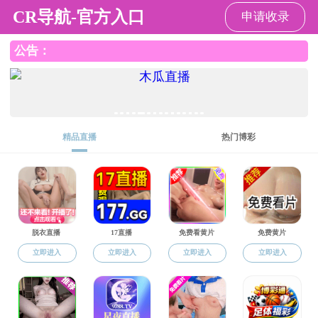
91大神
91大神
91大神 概况
人才队伍
党群工