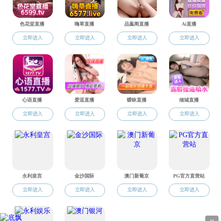
91大神 办公室：0731-88879612
微
91大神-9
研究生教务：0731-88830960
信
通讯地址:
平
域名备案信
本科生教务：0731-88877927
台
[湘ICP备050
学生日常管理：0731-88836451